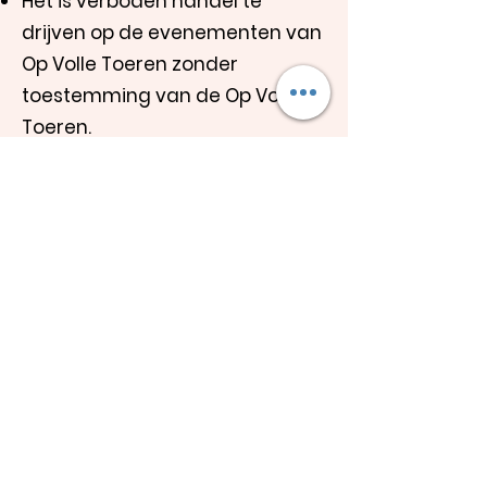
Het is verboden handel te
drijven op de evenementen van
Op Volle Toeren zonder
toestemming van de Op Volle
Toeren.
Op de evenementen kan soms
harde muziek geproduceerd
worden. Op Volle Toeren is niet
aansprakelijk voor nadelige
gevolgen aan het gehoor. Op
Volle Toeren adviseert om
oordoppen te dragen.
In verband met wettelijke
regelgeving zijn wij verplicht alle
gebruikte plastic bekers te
recyclen. Op Volle Toeren